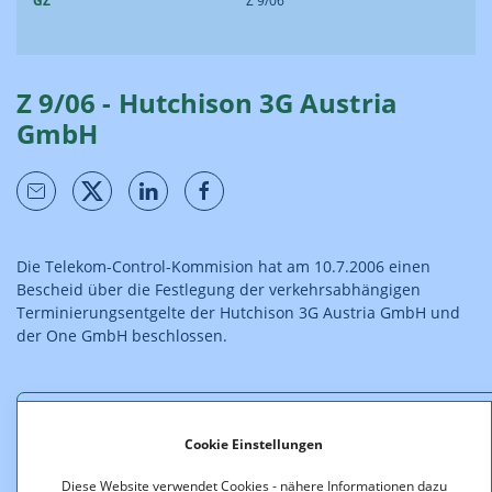
GZ
Z 9/06
Z 9/06 - Hutchison 3G Austria
GmbH
Die Telekom-Control-Kommision hat am 10.7.2006 einen
Bescheid über die Festlegung der verkehrsabhängigen
Terminierungsentgelte der Hutchison 3G Austria GmbH und
der One GmbH beschlossen.
Downloads
Cookie Einstellungen
Diese Website verwendet Cookies - nähere Informationen dazu
Z_9_06_web.pdf (pdf, 132,9 KB)