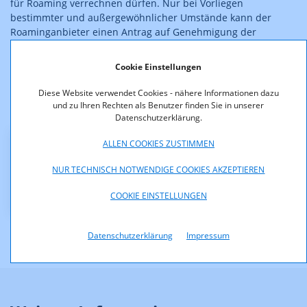
für Roaming verrechnen dürfen. Nur bei Vorliegen
bestimmter und außergewöhnlicher Umstände kann der
Roaminganbieter einen Antrag auf Genehmigung der
Erhebung eines Aufschlages innerhalb dieser Fair Use Policy
stellen (Art 6c Roaming-VO).
Cookie Einstellungen
Da Art 6c Roaming-VO erst mit frühestens 15.6.2017 –
Diese Website verwendet Cookies - nähere Informationen dazu
zeitgleich mit den Regelungen zur Fair Use Policy – in Kraft
und zu Ihren Rechten als Benutzer finden Sie in unserer
tritt, war dieser Antrag zurückzuweisen.
Datenschutzerklärung.
ALLEN COOKIES ZUSTIMMEN
Downloads
NUR TECHNISCH NOTWENDIGE COOKIES AKZEPTIEREN
S_20_16_Bescheid_MassResponse.pdf (pdf, 39,9 KB)
COOKIE EINSTELLUNGEN
Datenschutzerklärung
Impressum