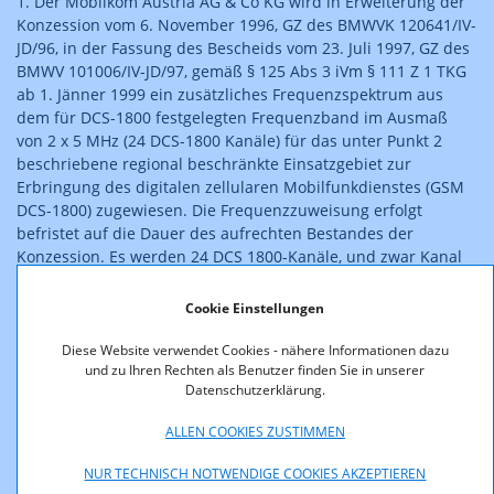
1. Der Mobilkom Austria AG & Co KG wird in Erweiterung der
Konzession vom 6. November 1996, GZ des BMWVK 120641/IV-
JD/96, in der Fassung des Bescheids vom 23. Juli 1997, GZ des
BMWV 101006/IV-JD/97, gemäß § 125 Abs 3 iVm § 111 Z 1 TKG
ab 1. Jänner 1999 ein zusätzliches Frequenzspektrum aus
dem für DCS-1800 festgelegten Frequenzband im Ausmaß
von 2 x 5 MHz (24 DCS-1800 Kanäle) für das unter Punkt 2
beschriebene regional beschränkte Einsatzgebiet zur
Erbringung des digitalen zellularen Mobilfunkdienstes (GSM
DCS-1800) zugewiesen. Die Frequenzzuweisung erfolgt
befristet auf die Dauer des aufrechten Bestandes der
Konzession. Es werden 24 DCS 1800-Kanäle, und zwar Kanal
619-630 (1731,6/1826,6 bis 1733,8/1828,8 MHz), 668-673
(1741,4/1836,4 bis 1742,4/1837,4 MHz) und 738-743
Cookie Einstellungen
(1755,4/1850,4 bis 1756,4/1851,4 MHz), zugewiesen.
Diese Website verwendet Cookies - nähere Informationen dazu
und zu Ihren Rechten als Benutzer finden Sie in unserer
Die Nutzungsbedingungen für die Kanäle 619-630, 668-
Datenschutzerklärung.
673, 738-743 ergeben sich aus Punkt 5.2 der in Anlage 1
angeschlossenen CEPT-Empfehlung T/R 22-07 (Nicht-
ALLEN COOKIES ZUSTIMMEN
Vorzugsfrequenzen) sowie für die Kanäle 668-673 und
738-743 aus Punkt 5.1 der CEPT-Empfehlung T/R 22-07
NUR TECHNISCH NOTWENDIGE COOKIES AKZEPTIEREN
(Vorzugsfrequenzen).