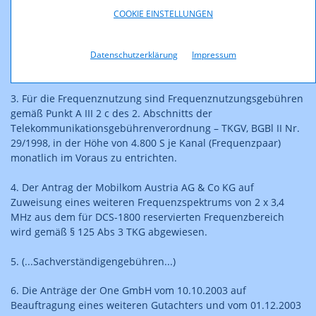
COOKIE EINSTELLUNGEN
2. Das zugewiesene Frequenzspektrum darf ausschließlich
durch Basisstationen genutzt werden, die räumlich im
Datenschutzerklärung
Impressum
Bundesland Wien gelegen sind.
3. Für die Frequenznutzung sind Frequenznutzungsgebühren
gemäß Punkt A III 2 c des 2. Abschnitts der
Telekommunikationsgebührenverordnung – TKGV, BGBl II Nr.
29/1998, in der Höhe von 4.800 S je Kanal (Frequenzpaar)
monatlich im Voraus zu entrichten.
4. Der Antrag der Mobilkom Austria AG & Co KG auf
Zuweisung eines weiteren Frequenzspektrums von 2 x 3,4
MHz aus dem für DCS-1800 reservierten Frequenzbereich
wird gemäß § 125 Abs 3 TKG abgewiesen.
5. (...Sachverständigengebühren...)
6. Die Anträge der One GmbH vom 10.10.2003 auf
Beauftragung eines weiteren Gutachters und vom 01.12.2003