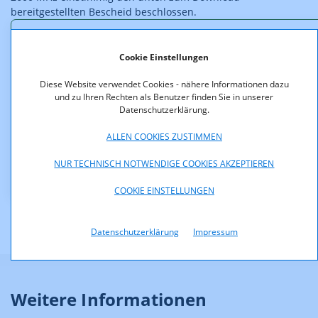
bereitgestellten Bescheid beschlossen.
Downloads
Cookie Einstellungen
Anhang_B.pdf (pdf, 47,4 KB)
Diese Website verwendet Cookies - nähere Informationen dazu
und zu Ihren Rechten als Benutzer finden Sie in unserer
2001_2008_477_EG.pdf (pdf, 56,1 KB)
Datenschutzerklärung.
ALLEN COOKIES ZUSTIMMEN
F_4_08_Anlage_1.pdf (pdf, 117,2 KB)
NUR TECHNISCH NOTWENDIGE COOKIES AKZEPTIEREN
F_4_08_Bescheid_web_01.pdf (pdf, 40,7 KB)
COOKIE EINSTELLUNGEN
Datenschutzerklärung
Impressum
Weitere Informationen