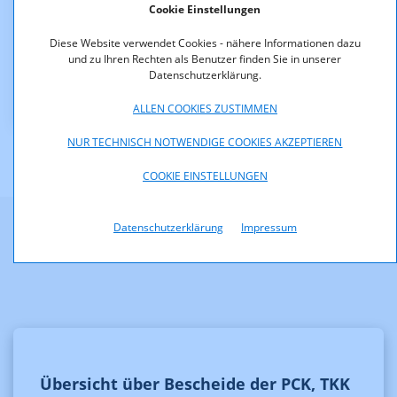
Cookie Einstellungen
F-3-06.pdf (pdf, 33,5 KB)
Diese Website verwendet Cookies - nähere Informationen dazu
und zu Ihren Rechten als Benutzer finden Sie in unserer
F-3-06_Anlage1-Frequenzzuteilungsurkunde.pdf
Datenschutzerklärung.
(pdf, 506,7 KB)
ALLEN COOKIES ZUSTIMMEN
NUR TECHNISCH NOTWENDIGE COOKIES AKZEPTIEREN
COOKIE EINSTELLUNGEN
Datenschutzerklärung
Impressum
Weitere Informationen
Übersicht über Bescheide der PCK, TKK