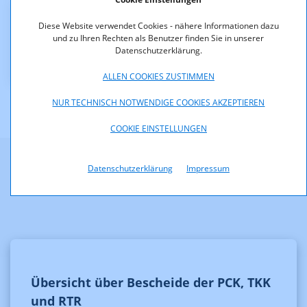
Downloads
Diese Website verwendet Cookies - nähere Informationen dazu
und zu Ihren Rechten als Benutzer finden Sie in unserer
Datenschutzerklärung.
M_5_05_Web_tele.ring.pdf (pdf, 77,3 KB)
ALLEN COOKIES ZUSTIMMEN
NUR TECHNISCH NOTWENDIGE COOKIES AKZEPTIEREN
COOKIE EINSTELLUNGEN
Datenschutzerklärung
Impressum
Weitere Informationen
Übersicht über Bescheide der PCK, TKK
und RTR