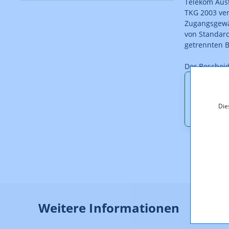
Telekom Aust
TKG 2003 ver
Zugangsgewäh
von Standard
getrennten B
Der Beschei
Downl
Die
M_1.1_
Weitere Informationen