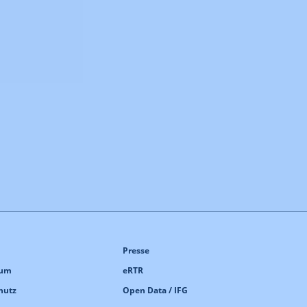
Presse
sum
eRTR
hutz
Open Data / IFG