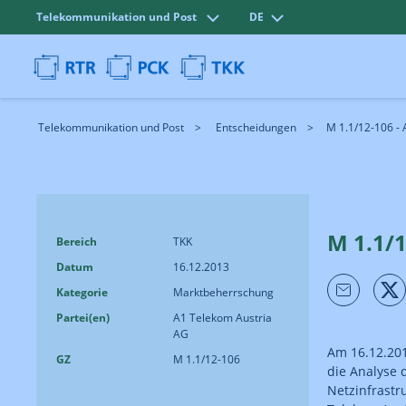
Telekommunikation und Post
DE
Telekommunikation und Post
Entscheidungen
M 1.1/12-106 -
M 1.1/
Bereich
TKK
Datum
16.12.2013
Kategorie
Marktbeherrschung
Partei(en)
A1 Telekom Austria
AG
Am 16.12.201
GZ
M 1.1/12-106
die Analyse 
Netzinfrastr