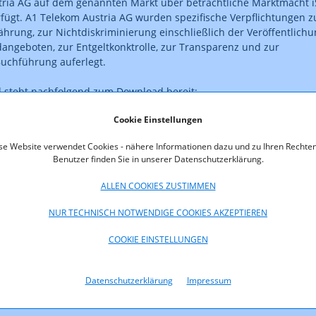
ria AG auf dem genannten Markt über beträchtliche Marktmacht 
fügt. A1 Telekom Austria AG wurden spezifische Verpflichtungen z
rung, zur Nichtdiskriminierung einschließlich der Veröffentlichu
angeboten, zur Entgeltkonktrolle, zur Transparenz und zur
uchführung auferlegt.
d steht nachfolgend zum Download bereit:
Cookie Einstellungen
oads
se Website verwendet Cookies - nähere Informationen dazu und zu Ihren Rechten
12_web.pdf (pdf, 1.149,9 KB)
Benutzer finden Sie in unserer Datenschutzerklärung.
ALLEN COOKIES ZUSTIMMEN
NUR TECHNISCH NOTWENDIGE COOKIES AKZEPTIEREN
COOKIE EINSTELLUNGEN
Datenschutzerklärung
Impressum