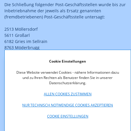
Die Schließung folgender Post-Geschäftsstellen wurde bis zur
Inbetriebnahme der jeweils als Ersatz genannten
(fremdbetriebenen) Post-Geschäftsstelle untersagt:
2513 Möllersdorf
5611 Großarl
6182 Gries im Sellrain
8763 Möderbrugg
9951 Ainet
Cookie Einstellungen
Downloads
Diese Website verwendet Cookies - nähere Informationen dazu
und zu Ihren Rechten als Benutzer finden Sie in unserer
PF5_12-20.pdf (pdf, 98,0 KB)
Datenschutzerklärung.
PF5_12-19.pdf (pdf, 97,2 KB)
ALLEN COOKIES ZUSTIMMEN
NUR TECHNISCH NOTWENDIGE COOKIES AKZEPTIEREN
PF5_12-18.pdf (pdf, 97,1 KB)
COOKIE EINSTELLUNGEN
PF5_12-17.pdf (pdf, 97,5 KB)
PF5_12-16.pdf (pdf, 97,6 KB)