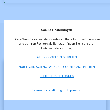
Cookie Einstellungen
Weitere Informationen
Diese Website verwendet Cookies - nähere Informationen dazu
und zu Ihren Rechten als Benutzer finden Sie in unserer
Datenschutzerklärung.
ALLEN COOKIES ZUSTIMMEN
NUR TECHNISCH NOTWENDIGE COOKIES AKZEPTIEREN
Leitungs- und Mitbenutzungsrechte
COOKIE EINSTELLUNGEN
Zurückweisung eines
Leitungsrechtsantrags
Datenschutzerklärung
Impressum