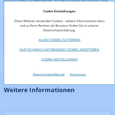
Service GmbH veröffentlicht. Gleichlautende Bescheide sind
auch an die anderen in der Zustellverfügung aufgelisteten
Cookie Einstellungen
Betreiber ergangen.
Diese Website verwendet Cookies - nähere Informationen dazu
Downloads
und zu Ihren Rechten als Benutzer finden Sie in unserer
Datenschutzerklärung.
Mandatsbescheid_R_1_12_inkl._Beilage.pdf (pdf, 90,7
ALLEN COOKIES ZUSTIMMEN
KB)
NUR TECHNISCH NOTWENDIGE COOKIES AKZEPTIEREN
COOKIE EINSTELLUNGEN
Datenschutzerklärung
Impressum
Weitere Informationen