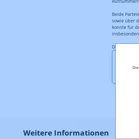
Rufnummernp
Beide Parte
sowie über d
konnte für d
insbesondere
Der Bescheid
Downl
Die
Z_24_0
Weitere Informationen