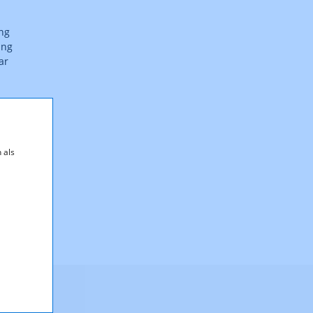
ng
ung
ar
 als