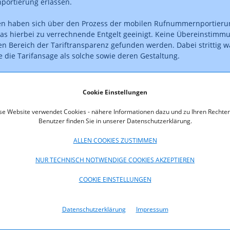
ortierung erlassen.
ien haben sich über den Prozess der mobilen Rufnummernportieru
as hierbei zu verrechnende Entgelt geeinigt. Keine Übereinstimm
en Bereich der Tariftransparenz gefunden werden. Dabei strittig w
 die Tarifansage als solche sowie deren Gestaltung.
 steht unten zum Download bereit.
Cookie Einstellungen
oads
se Website verwendet Cookies - nähere Informationen dazu und zu Ihren Rechten
Benutzer finden Sie in unserer Datenschutzerklärung.
3.pdf (pdf, 38,1 KB)
ALLEN COOKIES ZUSTIMMEN
NUR TECHNISCH NOTWENDIGE COOKIES AKZEPTIEREN
COOKIE EINSTELLUNGEN
Datenschutzerklärung
Impressum