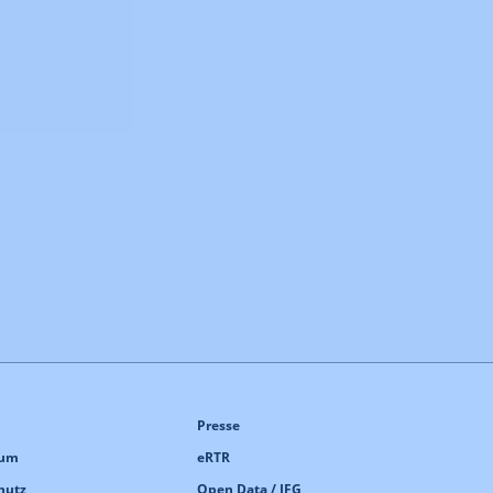
Presse
sum
eRTR
hutz
Open Data / IFG