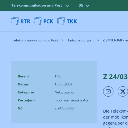
Telekommunikation und Post
DE
Telekommunikation und Post
Entscheidungen
Z 24/03-368 - 
Z 24/0
Bereich
TKK
Datum
18.05.2009
Kategorie
Netzzugang
Partei(en)
mobilkom austria AG
GZ
Z 24/03-368
Die Telekom-
der mobilkom
gegenüber d