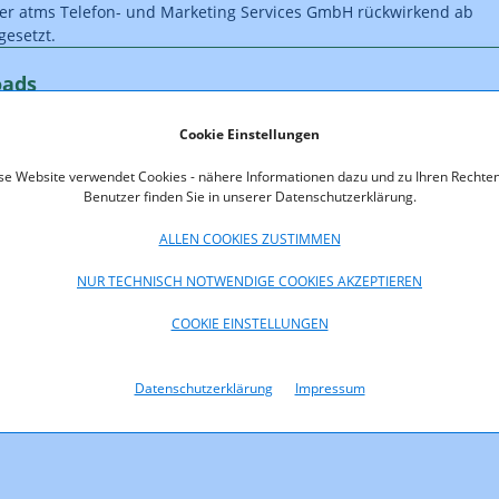
er atms Telefon- und Marketing Services GmbH rückwirkend ab
gesetzt.
oads
id_Z_8_14_13102014.pdf (pdf, 166,5 KB)
Cookie Einstellungen
se Website verwendet Cookies - nähere Informationen dazu und zu Ihren Rechten
Benutzer finden Sie in unserer Datenschutzerklärung.
ALLEN COOKIES ZUSTIMMEN
NUR TECHNISCH NOTWENDIGE COOKIES AKZEPTIEREN
COOKIE EINSTELLUNGEN
Datenschutzerklärung
Impressum