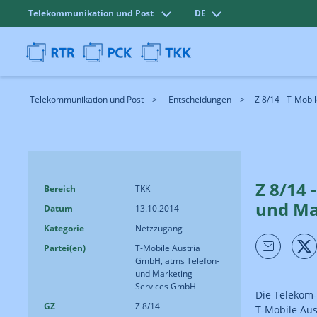
Telekommunikation und Post
DE
Telekommunikation und Post
Entscheidungen
Z 8/14 - T-Mobi
Z 8/14 
Bereich
TKK
und Ma
Datum
13.10.2014
Kategorie
Netzzugang
Partei(en)
T-Mobile Austria
GmbH, atms Telefon-
und Marketing
Services GmbH
Die Telekom-
GZ
Z 8/14
T-Mobile Au