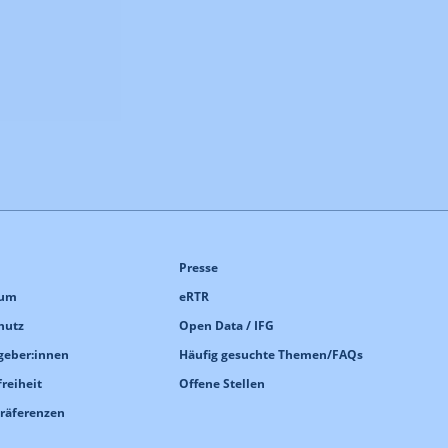
Presse
sum
eRTR
hutz
Open Data / IFG
geber:innen
Häufig gesuchte Themen/FAQs
freiheit
Offene Stellen
Präferenzen