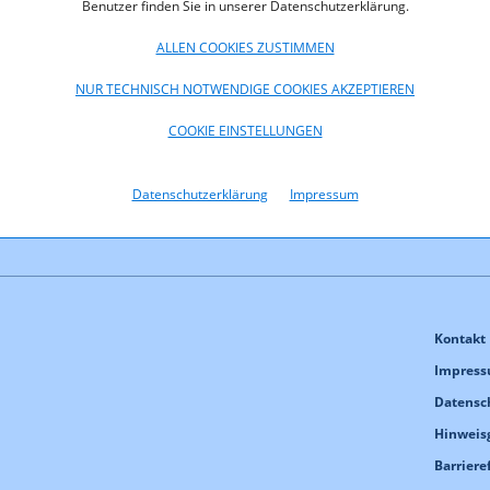
6845 Hohenems, Schwefelbadstraße 2, erteilt.
Benutzer finden Sie in unserer Datenschutzerklärung.
ALLEN COOKIES ZUSTIMMEN
oads
NUR TECHNISCH NOTWENDIGE COOKIES AKZEPTIEREN
5-Bescheid.pdf (pdf, 123,8 KB)
COOKIE EINSTELLUNGEN
Datenschutzerklärung
Impressum
Kontakt
Impres
Datensc
Hinweis
Barriere