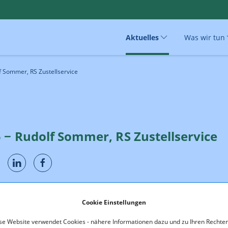
Aktuelles
Was wir tun
f Sommer, RS Zustellservice
 − Rudolf Sommer, RS Zustellservice
trol-Kommission hat in ihrer Sitzung am 29.09.2025 die Zustimmu
Cookie Einstellungen
ung der erteilten Konzession von Rudolf Sommer, RS Zustellservic
6845 Hohenems, Schwefelbadstraße 2 auf die RS Zustellservice Gmb
se Website verwendet Cookies - nähere Informationen dazu und zu Ihren Rechten