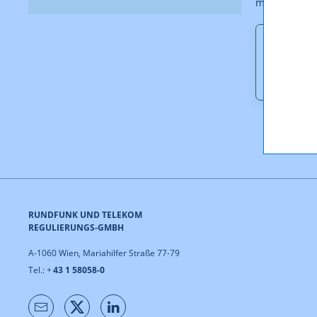
mit Sitz in 
Downl
PK-2_2
RUNDFUNK UND TELEKOM
REGULIERUNGS-GMBH
A-1060 Wien, Mariahilfer Straße 77-79
Tel.: +
43 1 58058-0