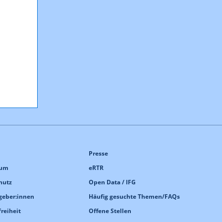
Presse
sum
eRTR
hutz
Open Data / IFG
geber:innen
Häufig gesuchte Themen/FAQs
freiheit
Offene Stellen