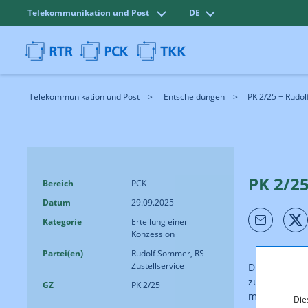
Telekommunikation und Post
DE
Telekommunikation und Post
Entscheidungen
PK 2/25 − Rudol
PK 2/25
Bereich
PCK
Datum
29.09.2025
Kategorie
Erteilung einer
Konzession
Partei(en)
Rudolf Sommer, RS
Zustellservice
Die Post-Con
zur Übertrag
GZ
PK 2/25
mit Sitz in 
Die