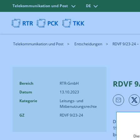
Telekommunikation und Post
DE
Telekommunikation und Post
Entscheidungen
RDVF 9/23-24 – 
RDVF 9
Bereich
RTR-GmbH
Datum
13.10.2023
Kategorie
Leitungs- und
Mitbenutzungsrechte
GZ
RDVF 9/23-24
Die RTR hat 
194 Abs 1 Te
betreffend e
Die