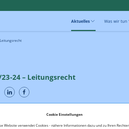
Aktuelles
Was wir tun
Leitungsrecht
/23-24 – Leitungsrecht
mit Bescheid vom 13. Oktober 2023 über Antrag gemäß §§ 51, 52, 78
Cookie Einstellungen
lekommunikationsgesetz 2021, BGBl I 2021/190 idgF, eine Anordnu
in Leitungsrecht im privaten Eigentum in einer Gemeinde in Salzb
se Website verwendet Cookies - nähere Informationen dazu und zu Ihren Rechten