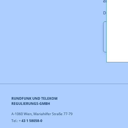
erlassen.
Der Bescheid
Downl
Besche
RUNDFUNK UND TELEKOM
REGULIERUNGS-GMBH
A-1060 Wien, Mariahilfer Straße 77-79
Tel.: +
43 1 58058-0