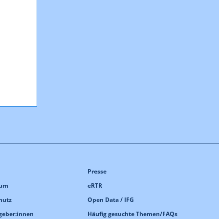
Presse
sum
eRTR
hutz
Open Data / IFG
geber:innen
Häufig gesuchte Themen/FAQs