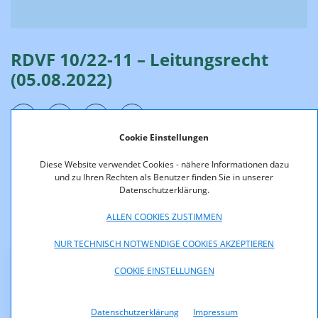
RDVF 10/22-11 – Leitungsrecht
(05.08.2022)
Cookie Einstellungen
Diese Website verwendet Cookies - nähere Informationen dazu
Die RTR hat mit Bescheid vom 05. August 2022 über Antrag
und zu Ihren Rechten als Benutzer finden Sie in unserer
gemäß §§ 51, 54, 78, 194 Abs 1 Telekommunikationsgesetz
Datenschutzerklärung.
2021, BGBl I 190/2021 eine Anordnung betreffend ein
Leitungsrecht im öffentlichen Gut einer Gemeinde in Tirol
ALLEN COOKIES ZUSTIMMEN
erlassen.
NUR TECHNISCH NOTWENDIGE COOKIES AKZEPTIEREN
COOKIE EINSTELLUNGEN
Downloads
RDVF_10_22_Bescheid.pdf (pdf, 234,7 KB)
Datenschutzerklärung
Impressum