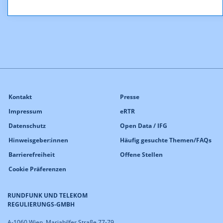
Kontakt
Presse
Impressum
eRTR
Datenschutz
Open Data / IFG
Hinweisgeber:innen
Häufig gesuchte Themen/FAQs
Barrierefreiheit
Offene Stellen
Cookie Präferenzen
RUNDFUNK UND TELEKOM
REGULIERUNGS-GMBH
A-1060 Wien, Mariahilfer Straße 77-79