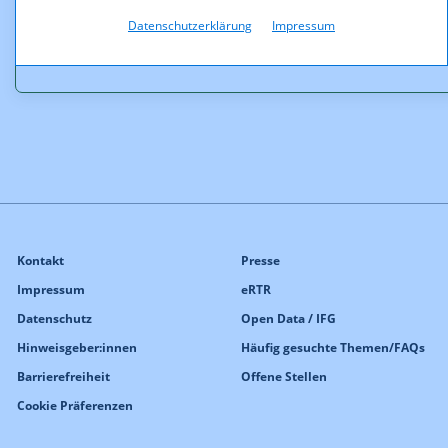
Downloads
Datenschutzerklärung
Impressum
S_28_23_Bescheid.pdf (pdf, 190,6 KB)
Kontakt
Presse
Impressum
eRTR
Datenschutz
Open Data / IFG
Hinweisgeber:innen
Häufig gesuchte Themen/FAQs
Barrierefreiheit
Offene Stellen
Cookie Präferenzen