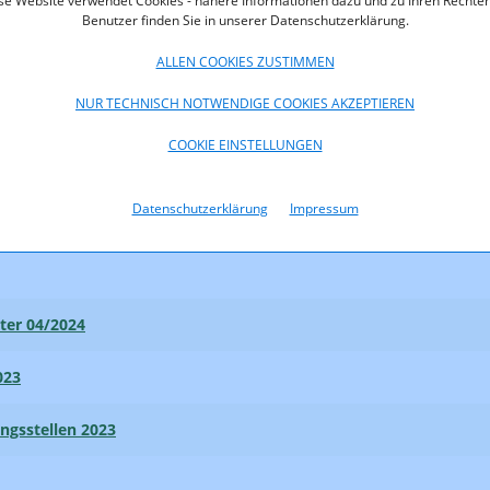
se Website verwendet Cookies - nähere Informationen dazu und zu Ihren Rechten
Benutzer finden Sie in unserer Datenschutzerklärung.
lligenz im Human Resource Management
ALLEN COOKIES ZUSTIMMEN
ungsstellen 2024
NUR TECHNISCH NOTWENDIGE COOKIES AKZEPTIEREN
ter 01/2025
COOKIE EINSTELLUNGEN
iche Intelligenz: Potenziale und Herausforderungen
Datenschutzerklärung
Impressum
ter 04/2024
023
ungsstellen 2023