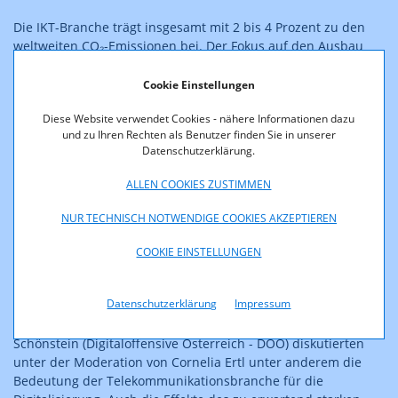
Die IKT-Branche trägt insgesamt mit 2 bis 4 Prozent zu den
weltweiten CO₂-Emissionen bei. Der Fokus auf den Ausbau
von energieeffizienten Zugangsnetzen ist ein wichtiger
Schritt, um den ökologischen Fußabdruck der IKT zu
Cookie Einstellungen
reduzieren. Die Studie weist dabei auch darauf hin, dass die
Diese Website verwendet Cookies - nähere Informationen dazu
Informations- und Kommunikationstechnologien helfen
und zu Ihren Rechten als Benutzer finden Sie in unserer
können, zur Emissionsreduktion in anderen Sektoren
Datenschutzerklärung.
beizutragen. Auch wenn Mehraufwände hier Einsparungen in
anderen Bereichen unserer Gesellschaft ermöglichen können,
ALLEN COOKIES ZUSTIMMEN
sollten sie dennoch so energiesparsam und -effizient wie
möglich gehalten werden.
NUR TECHNISCH NOTWENDIGE COOKIES AKZEPTIEREN
Dieses Spannungsfeld war auch eines der Themen der
COOKIE EINSTELLUNGEN
Podiumsdiskussion anlässlich der Veröffentlichung der
Studienergebnisse. Martin Beermann (Joanneum Research),
Datenschutzerklärung
Impressum
Igor Brusic (Open Fiber Austria - OFAA), Werner Neubauer
(Aconnic), Thomas Plückebaum (WIK-Consult) und Gregor
Schönstein (Digitaloffensive Österreich - DOÖ) diskutierten
unter der Moderation von Cornelia Ertl unter anderem die
Bedeutung der Telekommunikationsbranche für die