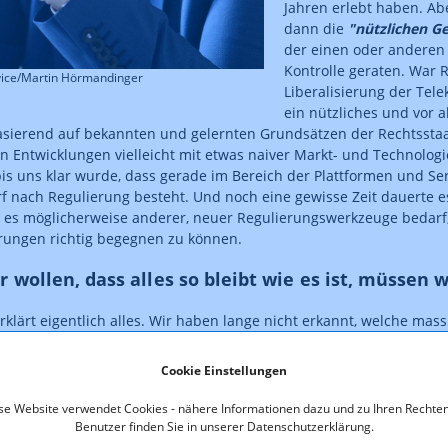
Jahren erlebt haben. A
dann die
"nützlichen Gei
der einen oder anderen 
Kontrolle geraten. War 
vice/Martin Hörmandinger
Liberalisierung der Te
ein nützliches und vor a
sierend auf bekannten und gelernten Grundsätzen der Rechtsstaat
en Entwicklungen vielleicht mit etwas naiver Markt- und Technologi
is uns klar wurde, dass gerade im Bereich der Plattformen und Ser
f nach Regulierung besteht. Und noch eine gewisse Zeit dauerte 
s es möglicherweise anderer, neuer Regulierungswerkzeuge bedar
rungen richtig begegnen zu können.
 wollen, dass alles so bleibt wie es ist, müssen w
erklärt eigentlich alles. Wir haben lange nicht erkannt, welche ma
euen digitalen Entwicklungen auf uns und unsere Gesellschaft z
eine Veranlassung gesehen, etwas zu verändern. Heute müssen wir
Cookie Einstellungen
o ist, wie es ist, unsere Ordnung auf den Kopf gestellt wird, und z
 in ihren Händen haben.
se Website verwendet Cookies - nähere Informationen dazu und zu Ihren Rechten
Benutzer finden Sie in unserer Datenschutzerklärung.
 das alles noch offen, wohin der Weg geht. Es ist daher auch jetzt 