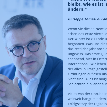
bleibt, wie es ist
ändern."
Giuseppe Tomasi di Lamp
Wenn Sie diesen Newslet
schon das erste Viertel 
Der Winter ist zu Ende 
begonnen. Was uns dies
das restliche Jahr noch a
ungewiss. Das erste Qu
spannend, hier in Öster
international. Wir leben 
der alles in Frage gestell
Ordnungen auflösen und
Sicht sind. Alles ist mö
Schlechten hin, aber au
Vieles von der Unruhe i
weltweit hängt mit dem
Erfolgsstory der Digitali