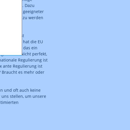
herzustellen. Dazu
. Es bedarf geeigneter
fektiv tätig zu werden
zu schaffen.
ormation ist
gramme 2030 hat die EU
esetzt, kann das ein
g stimmt. Nicht perfekt,
nationale Regulierung ist
x ante Regulierung ist
? Braucht es mehr oder
hen und oft auch keine
uns stellen, um unsere
timierten