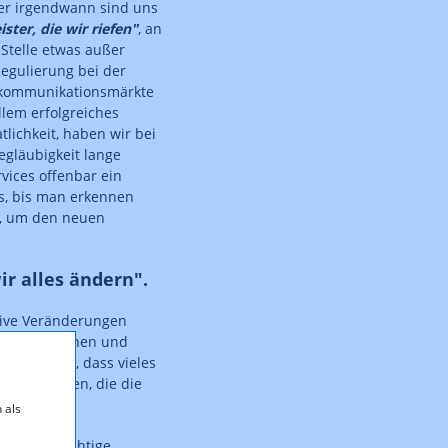
ber irgendwann sind uns
ster, die wir riefen"
, an
Stelle etwas außer
Regulierung bei der
lekommunikationsmärkte
llem erfolgreiches
lichkeit, haben wir bei
egläubigkeit lange
vices offenbar ein
es, bis man erkennen
f, um den neuen
ir alles ändern".
ssive Veränderungen
ukommen können und
 erkennen, dass vieles
war von denen, die die
 als
noch der richtige