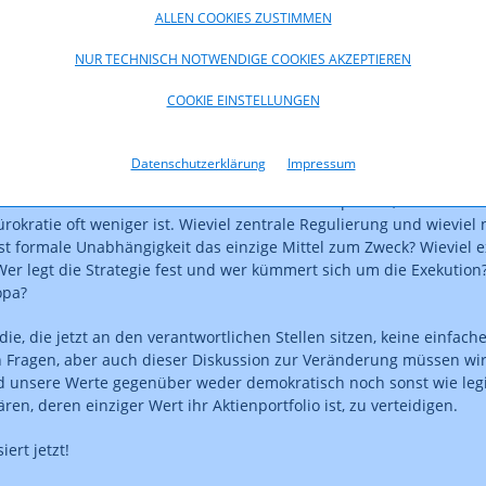
ALLEN COOKIES ZUSTIMMEN
twas zu verändern, um unsere alte, regelbasierte Ordnung wieder 
doch auch den festen Willen, Regulierung in Zukunft neu zu denken
NUR TECHNISCH NOTWENDIGE COOKIES AKZEPTIEREN
ie es ermöglichen, auch im Einzelfall anlassbezogen schnell und ef
itig genügend Raum für Innovationen und vor allem Investitionen 
COOKIE EINSTELLUNGEN
iese beiden wesentlichen Elemente im Bereich der digitalen Transf
heit ein wichtiges Argument. Mit ihrem Digital Decade Policy Pro
Datenschutzerklärung
Impressum
inen wichtigen Schritt in die richtige Richtung gesetzt. Richtig eing
ür die Zukunft sein. Wahrscheinlich noch nicht perfekt, aber der We
ürokratie oft weniger ist. Wieviel zentrale Regulierung und wieviel 
st formale Unabhängigkeit das einzige Mittel zum Zweck? Wieviel e
er legt die Strategie fest und wer kümmert sich um die Exekution
opa?
die, die jetzt an den verantwortlichen Stellen sitzen, keine einfac
ragen, aber auch dieser Diskussion zur Veränderung müssen wir 
 unsere Werte gegenüber weder demokratisch noch sonst wie legi
ren, deren einziger Wert ihr Aktienportfolio ist, zu verteidigen.
ert jetzt!