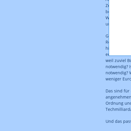
Zeitpunkt, e
bedarf es je
Werkzeuge, d
und gleichze
Gerade für d
Rechtssicher
hier sicher e
echter USP f
weil zuviel B
notwendig? I
notwendig? W
weniger Eur
Das sind für 
angenehmen F
Ordnung und
Techmilliardä
Und das passi