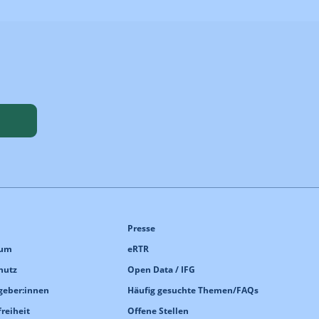
Presse
sum
eRTR
hutz
Open Data / IFG
geber:innen
Häufig gesuchte Themen/FAQs
freiheit
Offene Stellen