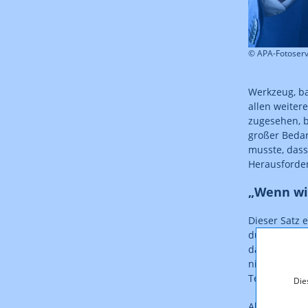
© APA-Fotoser
Werkzeug, ba
allen weiter
zugesehen, b
großer Bedar
musste, das
Herausforde
„Wenn wir
Dieser Satz 
durch die n
daher auch k
nicht mehr s
Technologie
Die
Aber noch ist