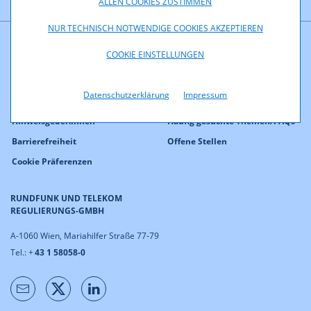
ALLEN COOKIES ZUSTIMMEN
NUR TECHNISCH NOTWENDIGE COOKIES AKZEPTIEREN
COOKIE EINSTELLUNGEN
Kontakt
Presse
Impressum
eRTR
Datenschutzerklärung
Impressum
Datenschutz
Open Data / IFG
Hinweisgeber:innen
Häufig gesuchte Themen/FAQs
Barrierefreiheit
Offene Stellen
Cookie Präferenzen
RUNDFUNK UND TELEKOM
REGULIERUNGS-GMBH
A-1060 Wien, Mariahilfer Straße 77-79
Tel.: +
43 1 58058-0