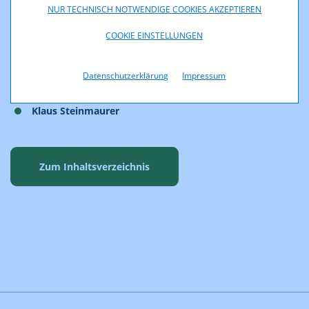
Stefan Felder
NUR TECHNISCH NOTWENDIGE COOKIES AKZEPTIEREN
Gregor Goldbacher
COOKIE EINSTELLUNGEN
Gregor Gradnig
Paul Pisjak
Datenschutzerklärung
Impressum
Kurt Reichinger
Klaus Steinmaurer
Zum Inhaltsverzeichnis