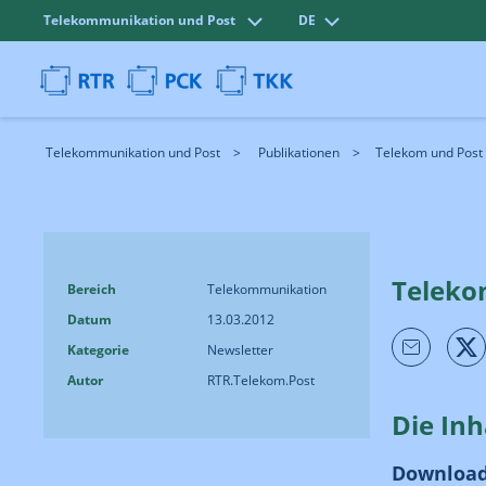
Telekommunikation und Post
DE
Telekommunikation und Post
Publikationen
Telekom und Post
Teleko
Bereich
Telekommunikation
Datum
13.03.2012
Kategorie
Newsletter
Autor
RTR.Telekom.Post
Die Inh
Download