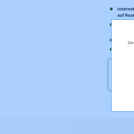
Interna
auf Roa
Regulat
RTR-Gmb
Regulat
Die
Persona
Downl
28367_