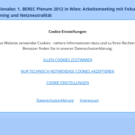
tionales: 1. BEREC Plenum 2012 in Wien: Arbeitsmeeting mit Foku
ming und Netzneutralität
orisches: Neue Verordnung des Fachbereichs Telekom und Post d
H: Die Kostenbeschränkungsverordnung – KostbeV
Cookie Einstellungen
orisches: Nummernübertragungsverordnung 2012 – NÜV 2012
se Website verwendet Cookies - nähere Informationen dazu und zu Ihren Rechten
Benutzer finden Sie in unserer Datenschutzerklärung.
lia
ALLEN COOKIES ZUSTIMMEN
oads
NUR TECHNISCH NOTWENDIGE COOKIES AKZEPTIEREN
TK02-2012.pdf (pdf, 581,8 KB)
COOKIE EINSTELLUNGEN
Datenschutzerklärung
Impressum