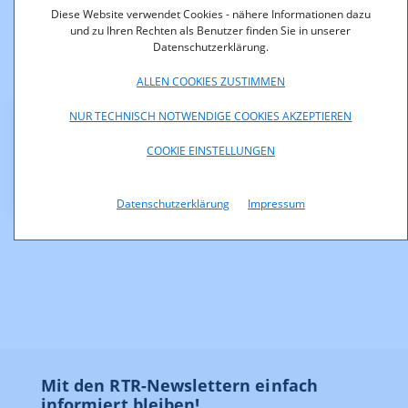
and business models – disruptive changes and new
Diese Website verwendet Cookies - nähere Informationen dazu
regulatory challenges?
und zu Ihren Rechten als Benutzer finden Sie in unserer
Datenschutzerklärung.
Terminaviso: 23. ITS-Konferenz an der WU Wien im Juli
2012
ALLEN COOKIES ZUSTIMMEN
NUR TECHNISCH NOTWENDIGE COOKIES AKZEPTIEREN
Downloads
COOKIE EINSTELLUNGEN
28672_TK03-2012.pdf (pdf, 173,8 KB)
Datenschutzerklärung
Impressum
Mit den RTR-Newslettern einfach
informiert bleiben!