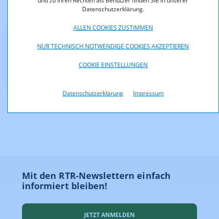
und zu Ihren Rechten als Benutzer finden Sie in unserer
Offenlegung gemäß § 25 Mediengesetz
Datenschutzerklärung.
ALLEN COOKIES ZUSTIMMEN
Downloads
NUR TECHNISCH NOTWENDIGE COOKIES AKZEPTIEREN
TK01-2019.pdf (pdf, 1.119,0 KB)
COOKIE EINSTELLUNGEN
Datenschutzerklärung
Impressum
Mit den RTR-Newslettern einfach
informiert bleiben!
JETZT ANMELDEN