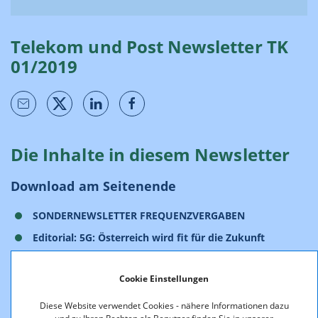
Telekom und Post Newsletter TK
01/2019
Die Inhalte in diesem Newsletter
Download am Seitenende
SONDERNEWSLETTER FREQUENZVERGABEN
Editorial: 5G: Österreich wird fit für die Zukunft
Die zwei Verfahren: Wann bekommt Österreich 5G?
Cookie Einstellungen
Vergabeziele: Die fünf Top-Prioritäten
Konsultationen: Das Prinzip der Partizipation
Diese Website verwendet Cookies - nähere Informationen dazu