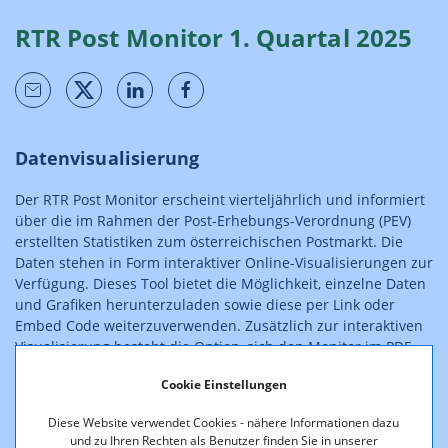
RTR Post Monitor 1. Quartal 2025
Datenvisualisierung
Der RTR Post Monitor erscheint vierteljährlich und informiert
über die im Rahmen der Post-Erhebungs-Verordnung (PEV)
erstellten Statistiken zum österreichischen Postmarkt. Die
Daten stehen in Form interaktiver Online-Visualisierungen zur
Verfügung. Dieses Tool bietet die Möglichkeit, einzelne Daten
und Grafiken herunterzuladen sowie diese per Link oder
Embed Code weiterzuverwenden. Zusätzlich zur interaktiven
Visualisierung besteht die Option, sich den Monitor im PDF-
Format anzusehen.
Cookie Einstellungen
Die Daten des RTR Post Monitors stehen weiters im Open-
Diese Website verwendet Cookies - nähere Informationen dazu
Data-Angebot (
Marktdaten Post gemäß PEV
) zur Verfügung.
und zu Ihren Rechten als Benutzer finden Sie in unserer