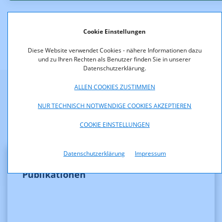
Cookie Einstellungen
Diese Website verwendet Cookies - nähere Informationen dazu
und zu Ihren Rechten als Benutzer finden Sie in unserer
Datenschutzerklärung.
ALLEN COOKIES ZUSTIMMEN
Weitere Informationen
NUR TECHNISCH NOTWENDIGE COOKIES AKZEPTIEREN
COOKIE EINSTELLUNGEN
Datenschutzerklärung
Impressum
Publikationen