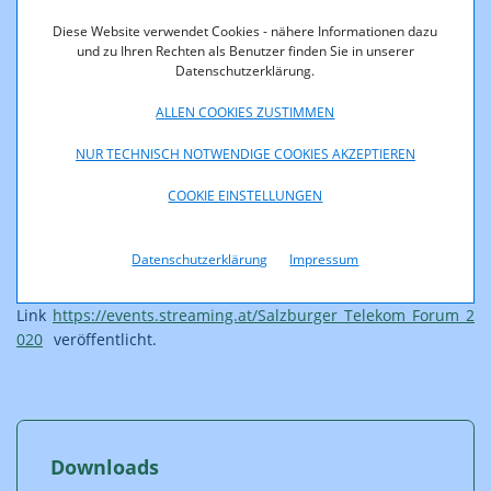
Telekommunikation
Diese Website verwendet Cookies - nähere Informationen dazu
und zu Ihren Rechten als Benutzer finden Sie in unserer
Telekom-Forum
Datenschutzerklärung.
21. Salzburger Telekom Forum
ALLEN COOKIES ZUSTIMMEN
Das 21. Salzburger Telekom Forum fand heuer erstmals
NUR TECHNISCH NOTWENDIGE COOKIES AKZEPTIEREN
virtuell statt und stand unter dem Motto:
COOKIE EINSTELLUNGEN
"Was von der Krise bleibt - Elektronische Kommunikation
im Wandel"
Datenschutzerklärung
Impressum
Die Aufzeichnung der Fachtagung ist unter folgendem
Link
https://events.streaming.at/Salzburger_Telekom_Forum_2
020
veröffentlicht.
Downloads