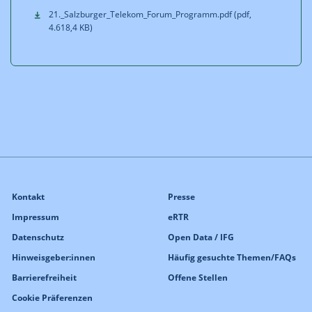
21._Salzburger_Telekom_Forum_Programm.pdf (pdf,
4.618,4 KB)
Kontakt
Presse
Impressum
eRTR
Datenschutz
Open Data / IFG
Hinweisgeber:innen
Häufig gesuchte Themen/FAQs
Barrierefreiheit
Offene Stellen
Cookie Präferenzen