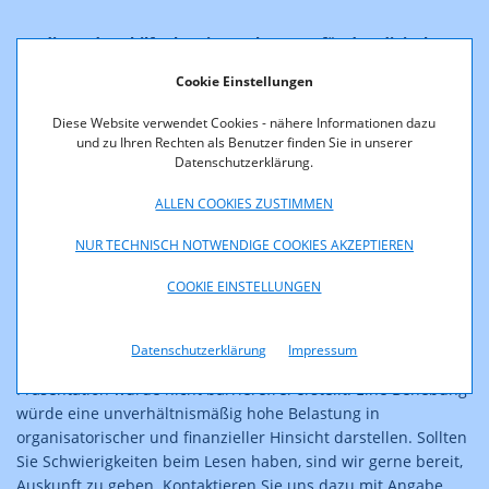
"Radio und Mobilfunk - ein starkes Duo für den digitalen
Katastrophenschutz" - Automatic Safety Alert (ASA, vorm.
Cookie Einstellungen
EWF, Digitalradio DAB+) gemeinsam mit ‚AT-Alert‘
(Mobilfunk)!
Diese Website verwendet Cookies - nähere Informationen dazu
und zu Ihren Rechten als Benutzer finden Sie in unserer
Die Veranstaltung "Radio und Mobilfunk - ein starkes Duo für
Datenschutzerklärung.
den digitalen Katastrophenschutz" - Automatic Safety Alert
(ASA, vorm. EWF, Digitalradio DAB+) gemeinsam mit ‚AT-Alert‘
ALLEN COOKIES ZUSTIMMEN
(Mobilfunk)! fand am 23. Oktober 2024 ab 9:30 Uhr in der RTR
NUR TECHNISCH NOTWENDIGE COOKIES AKZEPTIEREN
statt.
COOKIE EINSTELLUNGEN
Das Programm und die zur Veröffentlichung freigegebene
Präsentation finden Sie unter Downloads.
Datenschutzerklärung
Impressum
Hinweis:
Die zum Teil aus Tabellen und Grafiken bestehende
Präsentation wurde nicht barrierefrei erstellt. Eine Behebung
würde eine unverhältnismäßig hohe Belastung in
organisatorischer und finanzieller Hinsicht darstellen. Sollten
Sie Schwierigkeiten beim Lesen haben, sind wir gerne bereit,
Auskunft zu geben. Kontaktieren Sie uns dazu mit Angabe