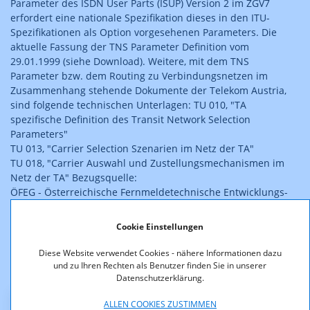
Parameter des ISDN User Parts (ISUP) Version 2 im ZGV7
erfordert eine nationale Spezifikation dieses in den ITU-
Spezifikationen als Option vorgesehenen Parameters. Die
aktuelle Fassung der TNS Parameter Definition vom
29.01.1999 (siehe Download). Weitere, mit dem TNS
Parameter bzw. dem Routing zu Verbindungsnetzen im
Zusammenhang stehende Dokumente der Telekom Austria,
sind folgende technischen Unterlagen: TU 010, "TA
spezifische Definition des Transit Network Selection
Parameters"
TU 013, "Carrier Selection Szenarien im Netz der TA"
TU 018, "Carrier Auswahl und Zustellungsmechanismen im
Netz der TA" Bezugsquelle:
ÖFEG - Österreichische Fernmeldetechnische Entwicklungs-
und Förderungsgesellschaft m.b.H.
Fernmeldezentralgebäude Arsenal, Objekt 24
Cookie Einstellungen
A-1103 Wien
Tel: +43/(0)1/79780-0
Diese Website verwendet Cookies - nähere Informationen dazu
Fax: +43/(0)1/79780-13
und zu Ihren Rechten als Benutzer finden Sie in unserer
Datenschutzerklärung.
ALLEN COOKIES ZUSTIMMEN