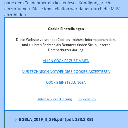
ohne dem Teilnehmer ein kostenloses Kündigungsrecht
einzuräumen. Diese Konstellation war daher durch die MitV
abzubilden.
Die gegenständliche Änderung der MitV nimmt die
Cookie Einstellungen
erforderlichen Anpassungen auf Grund der genannten TKG-
Novelle, der Identifikationsverordnung (IVO) (BGBl. II Nr.
Diese Website verwendet Cookies - nähere Informationen dazu
7/2019) sowie der bisherigen Erfahrung der RTR-GmbH vor.
und zu Ihren Rechten als Benutzer finden Sie in unserer
Datenschutzerklärung.
Weitere Informationen finden Sie im
Konsultationsdokument
,
ALLEN COOKIES ZUSTIMMEN
ebenso sind die zur Veröffentlichung
freigegebenen
Stellungnahmen
verfügbar.
NUR TECHNISCH NOTWENDIGE COOKIES AKZEPTIEREN
Die Novelle und die erläuternden Bemerkungen stehen
COOKIE EINSTELLUNGEN
nachfolgend zum Download bereit.
Datenschutzerklärung
Impressum
Downloads
BGBLA_2019_II_296.pdf (pdf, 333,2 KB)