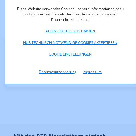
war im Rahmen des Vergabeverfahrens in den Bereichen
2300 MHz und 2600 MHz die Erlassung einer Verordnung
Diese Website verwendet Cookies - nähere Informationen dazu
gemäß § 15 Abs. 1 TKG 2021 erforderlich, was mit der
und zu Ihren Rechten als Benutzer finden Sie in unserer
Datenschutzerklärung.
vorliegenden Auswahl-V 2025 der Telekom-Control-
Kommission erfolgt.
ALLEN COOKIES ZUSTIMMEN
NUR TECHNISCH NOTWENDIGE COOKIES AKZEPTIEREN
Downloads
COOKIE EINSTELLUNGEN
BGBLA_2025_II_156.pdfsig (pdfsig, 332,9 KB)
Datenschutzerklärung
Impressum
EB-zu-Auswahl-V-2025_sig.pdf (pdf, 239,7 KB)