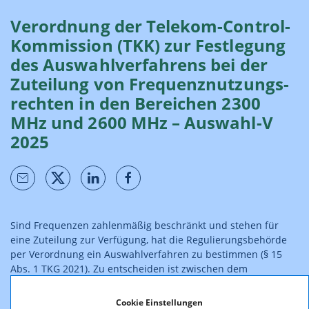
Verordnung der Telekom-Control-
Kommission (TKK) zur Festlegung
des Auswahl­verfahrens bei der
Zuteilung von Frequenz­nutzungs­
rechten in den Bereichen 2300
MHz und 2600 MHz – Auswahl-V
2025
Sind Frequenzen zahlenmäßig beschränkt und stehen für
eine Zuteilung zur Verfügung, hat die Regulierungsbehörde
per Verordnung ein Auswahlverfahren zu bestimmen (§ 15
Abs. 1 TKG 2021). Zu entscheiden ist zwischen dem
wettbewerbsorientierten Auswahlverfahren einerseits und
einem vergleichenden Auswahlverfahren andererseits. Somit
Cookie Einstellungen