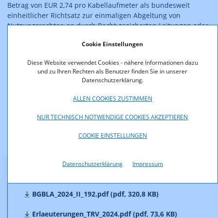
Betrag von EUR 2,74 pro Kabellaufmeter als bundesweit
einheitlicher Richtsatz zur einmaligen Abgeltung von
Nutzungsrechten an durch Recht gesicherten Leitungen oder
Anlagen festgesetzt wurde. Diese Verordnung tritt mit Ablauf
Cookie Einstellungen
des 31.07.2024 außer Kraft.
Diese Website verwendet Cookies - nähere Informationen dazu
Die RTR hat eine Nachfolgeregelung erlassen.
und zu Ihren Rechten als Benutzer finden Sie in unserer
Datenschutzerklärung.
Mit der Telekom-Richtsatzverordnung 2024 – TRV 2024 wurde
eine Valorisierung des geltenden Betrages für die einmalige
ALLEN COOKIES ZUSTIMMEN
Abgeltung entsprechend dem Verbraucherpreisindex 1996
vorgenommen. Der Betrag für die Abgeltung beträgt
NUR TECHNISCH NOTWENDIGE COOKIES AKZEPTIEREN
nunmehr EUR 3,47.
COOKIE EINSTELLUNGEN
Datenschutzerklärung
Impressum
Downloads
BGBLA_2024_II_192.pdf (pdf, 320,8 KB)
Erlaeuterungen_TRV_2024.pdf (pdf, 73,6 KB)