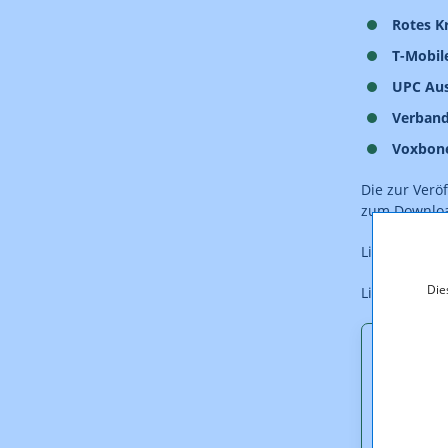
Rotes K
T-Mobil
UPC Aus
Verband
Voxbon
Die zur Verö
zum Downloa
Link zur
Kon
Die
Link zur akt
Downl
6NovKE
6NovKE