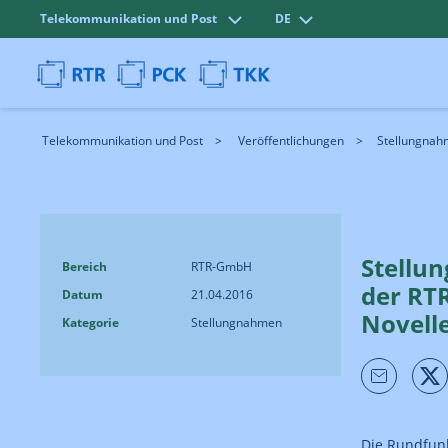
Telekommunikation und Post
DE
Telekommunikation und Post
Veröffentlichungen
Stellungnahm
Stellu
Bereich
RTR-GmbH
der RT
Datum
21.04.2016
Novell
Kategorie
Stellungnahmen
Die Rundfunk