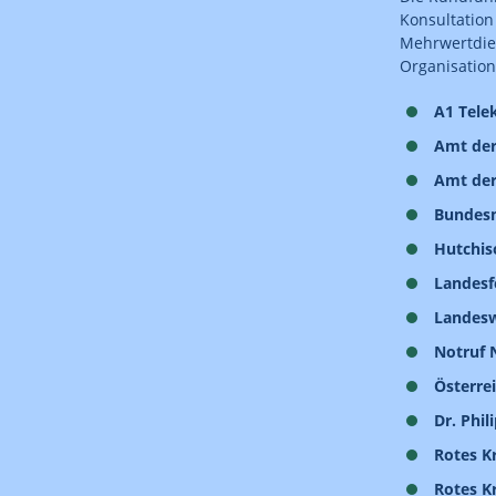
Konsultation
Mehrwertdie
Organisatio
A1 Tele
Amt der
Amt der
Bundesm
Hutchis
Landesf
Landesw
Notruf 
Österre
Dr. Phil
Rotes K
Rotes K