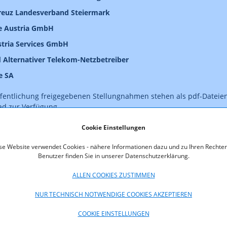
reuz Landesverband Steiermark
e Austria GmbH
tria Services GmbH
 Alternativer Telekom-Netzbetreiber
e SA
ffentlichung freigegebenen Stellungnahmen stehen als pdf-Dateie
d zur Verfügung.
sultation zum Entwurf einer Novelle der KEM-V
Cookie Einstellungen
se Website verwendet Cookies - nähere Informationen dazu und zu Ihren Rechten
uellen
KEM-V 2009
Benutzer finden Sie in unserer Datenschutzerklärung.
ALLEN COOKIES ZUSTIMMEN
oads
NUR TECHNISCH NOTWENDIGE COOKIES AKZEPTIEREN
MV2009_Stellungnahme_A1.pdf (pdf, 104,0 KB)
COOKIE EINSTELLUNGEN
MV2009_Stellungnahme_LRegKaernten.pdf (pdf, 159,4 KB)