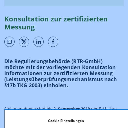
Konsultation zur zertifizierten
Messung
Die Regulierungsbehörde (RTR-GmbH)
möchte mit der vorliegenden Konsultation
Informationen zur zertifizierten Messung
(Leistungsüberprüfungsmechanismus nach
§17b TKG 2003) einholen.
Stellungnahmen sind bis
2. September 2019
per E-Mail an
konsultationen@rtr.at zu senden. Bitte verwenden Sie das
vorgefertigte Deckblatt (Anhang zum Konsultationsdokument).
Cookie Einstellungen