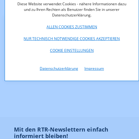
Diese Website verwendet Cookies - nähere Informationen dazu
Stellungnahmen
und zu Ihren Rechten als Benutzer finden Sie in unserer
Datenschutzerklärung.
Downloads
ALLEN COOKIES ZUSTIMMEN
NUR TECHNISCH NOTWENDIGE COOKIES AKZEPTIEREN
Konsultation_zur_zertifizierten_Messung.pdf (pdf,
126,2 KB)
COOKIE EINSTELLUNGEN
Anleitung_zur_zertifizierten_Messung.pdf (pdf, 132,5
KB)
Datenschutzerklärung
Impressum
Mit den RTR-Newslettern einfach
informiert bleiben!