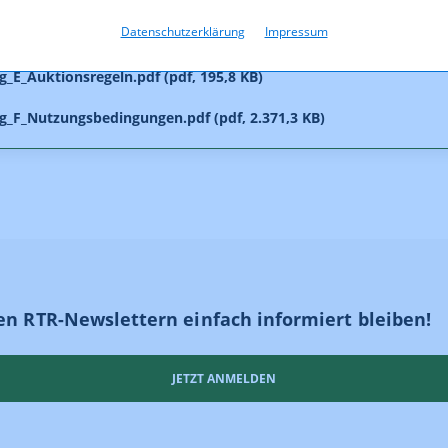
_2_Ausschreibungsunterlage_3410_bis_3800_MHz.pdf (pdf,
Datenschutzerklärung
Impressum
2 KB)
_E_Auktionsregeln.pdf (pdf, 195,8 KB)
_F_Nutzungsbedingungen.pdf (pdf, 2.371,3 KB)
en RTR-Newslettern einfach informiert bleiben!
JETZT ANMELDEN