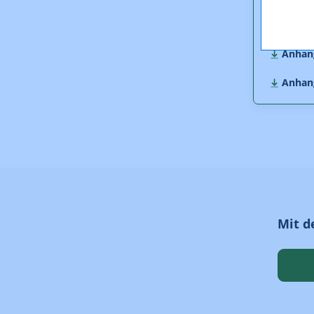
Anlage
1.739,
Anhang
Anhang
Mit d