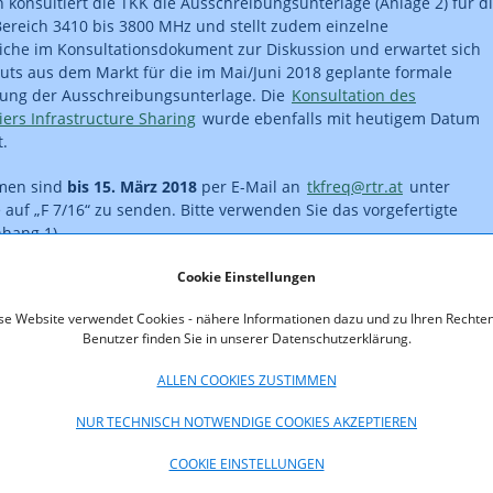
 konsultiert die TKK die Ausschreibungsunterlage (Anlage 2) für d
ereich 3410 bis 3800 MHz und stellt zudem einzelne
che im Konsultationsdokument zur Diskussion und erwartet sich
puts aus dem Markt für die im Mai/Juni 2018 geplante formale
hung der Ausschreibungsunterlage. Die
Konsultation des
iers Infrastructure Sharing
wurde ebenfalls mit heutigem Datum
t.
men sind
bis 15. März 2018
per E-Mail an
tkfreq@rtr.at
unter
uf „F 7/16“ zu senden. Bitte verwenden Sie das vorgefertigte
nhang 1).
Cookie Einstellungen
mation vom 21. Februar 2018
zum Start der Konsultation
se Website verwendet Cookies - nähere Informationen dazu und zu Ihren Rechten
Sie die
Stellungnahmen zur Konsultation
.
Benutzer finden Sie in unserer Datenschutzerklärung.
ALLEN COOKIES ZUSTIMMEN
oads
NUR TECHNISCH NOTWENDIGE COOKIES AKZEPTIEREN
tation_Ausschreibungsbedingungen_3410_bis_3800_MHz.pdf
877,8 KB)
COOKIE EINSTELLUNGEN