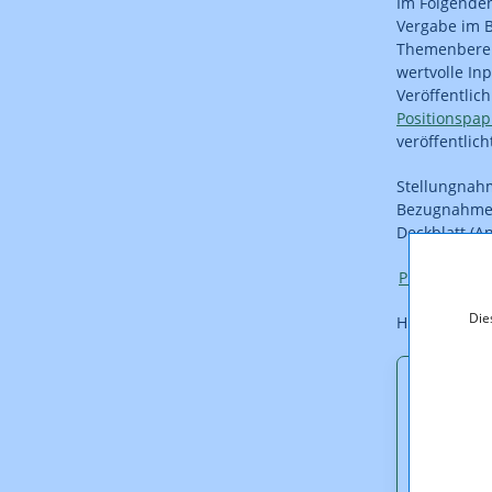
Im Folgenden
Vergabe im B
Themenberei
wertvolle In
Veröffentlic
Positionspap
veröffentlich
Stellungnah
Bezugnahme a
Deckblatt (A
Presseinfor
Die
Hier finden 
Downl
Konsul
(pdf, 