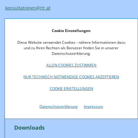
konsultationen@rtr.at
oder
Cookie Einstellungen
Rundfunk und Telekom Regulierungs-GmbH
Mariahilfer Straße 77-79
Diese Website verwendet Cookies - nähere Informationen dazu
1060 Wien
und zu Ihren Rechten als Benutzer finden Sie in unserer
Österreich
Datenschutzerklärung.
ALLEN COOKIES ZUSTIMMEN
NUR TECHNISCH NOTWENDIGE COOKIES AKZEPTIEREN
Hinweis:
Nicht als vertraulich gekennzeichnete Stellungnahmen
COOKIE EINSTELLUNGEN
werden nach Abschluss der Konsultation auf der Website der
RTR-GmbH veröffentlicht.
Datenschutzerklärung
Impressum
Downloads