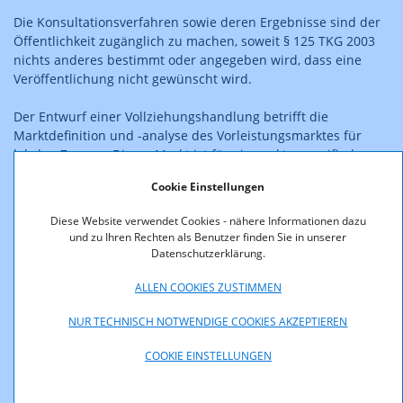
Die Konsultationsverfahren sowie deren Ergebnisse sind der
Öffentlichkeit zugänglich zu machen, soweit § 125 TKG 2003
nichts anderes bestimmt oder angegeben wird, dass eine
Veröffentlichung nicht gewünscht wird.
Der Entwurf einer Vollziehungshandlung betrifft die
Marktdefinition und -analyse des Vorleistungsmarktes für
lokalen Zugang. Dieser Markt ist für eine sektorspezifische
Regulierung weiterhin relevant. Es werden u.a.
Cookie Einstellungen
Verpflichtungen in Bezug auf Zugang, Entgeltkontrolle,
Gleichbehandlung und getrennte Buchführung im
Diese Website verwendet Cookies - nähere Informationen dazu
Maßnahmenentwurf vorgesehen.
und zu Ihren Rechten als Benutzer finden Sie in unserer
Datenschutzerklärung.
Der Entwurf steht unten zum Download bereit.
ALLEN COOKIES ZUSTIMMEN
Allfällige Stellungnahmen zu dem Entwurf senden Sie bitte
NUR TECHNISCH NOTWENDIGE COOKIES AKZEPTIEREN
unter Bezugnahme auf „M 1.5/15” bis
spätestens 17.03.2017,
12:00 Uhr
an
COOKIE EINSTELLUNGEN
konsultationen@rtr.at
oder