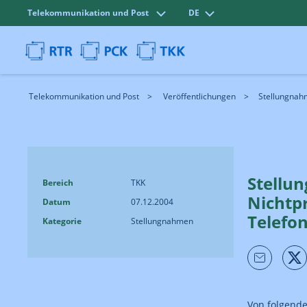
Telekommunikation und Post
DE
Telekommunikation und Post
Veröffentlichungen
Stellungnah
Stellu
Bereich
TKK
Nichtp
Datum
07.12.2004
Telefo
Kategorie
Stellungnahmen
Von folgend