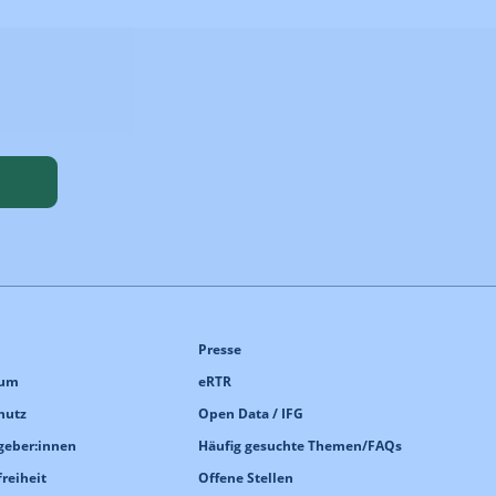
Presse
sum
eRTR
hutz
Open Data / IFG
geber:innen
Häufig gesuchte Themen/FAQs
freiheit
Offene Stellen