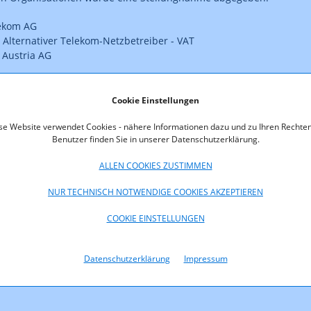
ekom AG
Alternativer Telekom-Netzbetreiber - VAT
 Austria AG
ffentlichung frei gegebenen Stellungnahmen stehen hier zum
Cookie Einstellungen
eit:
se Website verwendet Cookies - nähere Informationen dazu und zu Ihren Rechten
Benutzer finden Sie in unserer Datenschutzerklärung.
oads
ALLEN COOKIES ZUSTIMMEN
_M2.pdf (pdf, 15,0 KB)
NUR TECHNISCH NOTWENDIGE COOKIES AKZEPTIEREN
_M2_1.pdf (pdf, 210,0 KB)
COOKIE EINSTELLUNGEN
M2_1.pdf (pdf, 38,3 KB)
Datenschutzerklärung
Impressum