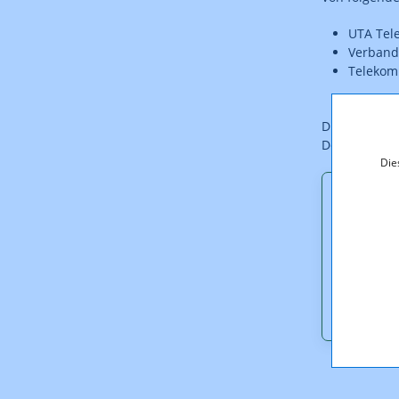
UTA Tel
Verband 
Telekom
Die zur Verö
Download ber
Die
Downl
UTA_M1
VAT_M1
TA_M1_