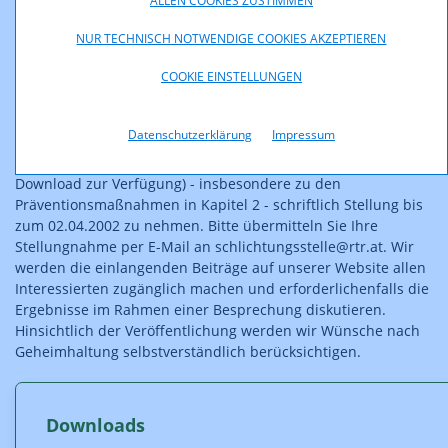
ALLEN COOKIES ZUSTIMMEN
Effektive und die Interessen aller Beteiligten
berücksichtigende Abwicklung von Beschwerdefällen
NUR TECHNISCH NOTWENDIGE COOKIES AKZEPTIEREN
Schaffung eines Wissenspools zum gesamten
COOKIE EINSTELLUNGEN
Themenkomplex der Mehrwertdienste
Datenschutzerklärung
Impressum
Wir laden die interessierte Öffentlichkeit ein, zu den
Diskussionspunkten (das Konsultationsdokument steht als
Download zur Verfügung) - insbesondere zu den
Präventionsmaßnahmen in Kapitel 2 - schriftlich Stellung bis
zum 02.04.2002 zu nehmen. Bitte übermitteln Sie Ihre
Stellungnahme per E-Mail an schlichtungsstelle@rtr.at. Wir
werden die einlangenden Beiträge auf unserer Website allen
Interessierten zugänglich machen und erforderlichenfalls die
Ergebnisse im Rahmen einer Besprechung diskutieren.
Hinsichtlich der Veröffentlichung werden wir Wünsche nach
Geheimhaltung selbstverständlich berücksichtigen.
Downloads