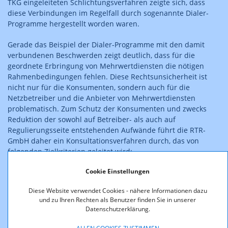
TKG eingeleiteten Schlichtungsverfahren zeigte sich, dass
diese Verbindungen im Regelfall durch sogenannte Dialer-
Programme hergestellt worden waren.
Gerade das Beispiel der Dialer-Programme mit den damit
verbundenen Beschwerden zeigt deutlich, dass für die
geordnete Erbringung von Mehrwertdiensten die nötigen
Rahmenbedingungen fehlen. Diese Rechtsunsicherheit ist
nicht nur für die Konsumenten, sondern auch für die
Netzbetreiber und die Anbieter von Mehrwertdiensten
problematisch. Zum Schutz der Konsumenten und zwecks
Reduktion der sowohl auf Betreiber- als auch auf
Regulierungsseite entstehenden Aufwände führt die RTR-
GmbH daher ein Konsultationsverfahren durch, das von
folgenden Zielkriterien geleitet wird:
Cookie Einstellungen
Schutz der Konsumenten (im wesentlichen vor
überhöhten Telefonrechnungen)
Diese Website verwendet Cookies - nähere Informationen dazu
Schaffung von stabilen Bedingungen für die Erbringung
und zu Ihren Rechten als Benutzer finden Sie in unserer
von Mehrwertdiensten
Datenschutzerklärung.
Hintanhaltung von Beschwerden, die im Zusammenhang
mit Mehrwertdiensten stehen