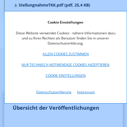
StellungnahmeTKK.pdf (pdf, 25,4 KB)
Cookie Einstellungen
Diese Website verwendet Cookies - nähere Informationen dazu
und zu Ihren Rechten als Benutzer finden Sie in unserer
Datenschutzerklärung.
ALLEN COOKIES ZUSTIMMEN
Weitere Informationen
NUR TECHNISCH NOTWENDIGE COOKIES AKZEPTIEREN
COOKIE EINSTELLUNGEN
Datenschutzerklärung
Impressum
Übersicht der Veröffentlichungen