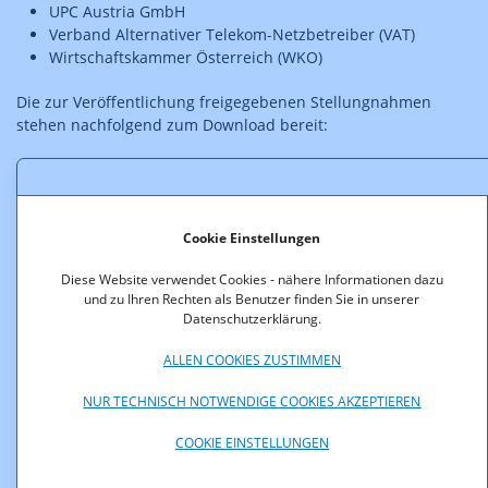
UPC Austria GmbH
Verband Alternativer Telekom-Netzbetreiber (VAT)
Wirtschaftskammer Österreich (WKO)
Die zur Veröffentlichung freigegebenen Stellungnahmen
stehen nachfolgend zum Download bereit:
Downloads
Cookie Einstellungen
Regulierungskonzept_Stellungnahme_WKO.pdf (pdf,
1.399,1 KB)
Diese Website verwendet Cookies - nähere Informationen dazu
und zu Ihren Rechten als Benutzer finden Sie in unserer
Datenschutzerklärung.
Regulierungskonzept_Stellungnahme_VAT.pdf (pdf,
147,7 KB)
ALLEN COOKIES ZUSTIMMEN
Regulierungskonzept_Stellungnahme_UPC.pdf (pdf,
NUR TECHNISCH NOTWENDIGE COOKIES AKZEPTIEREN
146,8 KB)
COOKIE EINSTELLUNGEN
Regulierungskonzept_Stellungnahme_TMA.pdf (pdf,
259,6 KB)