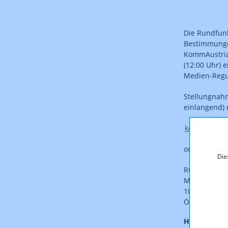
Die Rundfun
Bestimmungen
KommAustria
(12:00 Uhr) 
Medien-Regu
Stellungnah
einlangend)
konsultation
oder
Die
Rundfunk un
Mariahilfer 
1060 Wien
Österreich
Hinweis: