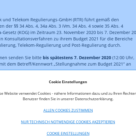
k und Telekom Regulierungs-GmbH (RTR) führt gemäß den
 der §§ 34 Abs. 4, 34a Abs. 3 iVm. 34 Abs. 4 sowie 35 Abs. 4
-Gesetz (KOG) im Zeitraum 23. November 2020 bis 7. Dezember 2
ein Konsultationsverfahren zu ihrem Budget 2021 für die Bereiche
lierung, Telekom-Regulierung und Post-Regulierung durch.
men senden Sie bitte
bis spätestens 7. Dezember 2020
(12:00 Uhr,
 mit dem Betreff/Kennwort „Stellungnahme zum Budget 2021“ an
en@rtr.at
Cookie Einstellungen
se Website verwendet Cookies - nähere Informationen dazu und zu Ihren Rechten
Benutzer finden Sie in unserer Datenschutzerklärung.
d Telekom Regulierungs-GmbH
Straße 77-79
ALLEN COOKIES ZUSTIMMEN
NUR TECHNISCH NOTWENDIGE COOKIES AKZEPTIEREN
COOKIE EINSTELLUNGEN