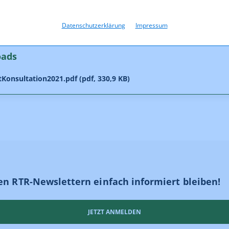
rtraulich gekennzeichnete Stellungnahmen werden nach Abschluss
tion auf der Website der RTR veröffentlicht.
Datenschutzerklärung
Impressum
oads
Konsultation2021.pdf (pdf, 330,9 KB)
en RTR-Newslettern einfach informiert bleiben!
JETZT ANMELDEN