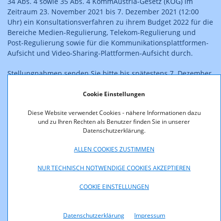
34 Abs. 4 sowie 35 Abs. 4 KommAustria-Gesetz (KOG) im
Zeitraum 23. November 2021 bis 7. Dezember 2021 (12:00
Uhr) ein Konsultationsverfahren zu ihrem Budget 2022 für die
Bereiche Medien-Regulierung, Telekom-Regulierung und
Post-Regulierung sowie für die Kommunikationsplattformen-
Aufsicht und Video-Sharing-Plattformen-Aufsicht durch.
Stellungnahmen senden Sie bitte bis spätestens 7. Dezember
2021 (12:00 Uhr, einlangend) mit dem Betreff/Kennwort
„Stellungnahme zum Budget 2022“ an
Cookie Einstellungen
Diese Website verwendet Cookies - nähere Informationen dazu
konsultationen@rtr.at
und zu Ihren Rechten als Benutzer finden Sie in unserer
Datenschutzerklärung.
oder
ALLEN COOKIES ZUSTIMMEN
Rundfunk und Telekom Regulierungs-GmbH
Mariahilfer Straße 77-79
NUR TECHNISCH NOTWENDIGE COOKIES AKZEPTIEREN
1060 Wien
Österreich
COOKIE EINSTELLUNGEN
Hinweis:
Datenschutzerklärung
Impressum