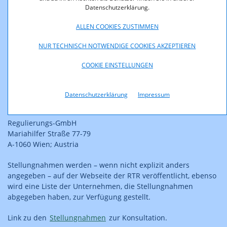
für harmonisierte Dienste von sozialem Wert vorsieht, sind in
Datenschutzerklärung.
diesem Dokument auch nur die änderungsbedürftigen §§ 29
ALLEN COOKIES ZUSTIMMEN
bis 37 abgebildet.
NUR TECHNISCH NOTWENDIGE COOKIES AKZEPTIEREN
Stellungnahmen zum Entwurf der 8. Novelle der KEM-V 2009
senden Sie bitte unter Bezugnahme auf diese bis spätestens
COOKIE EINSTELLUNGEN
29.05.2023 an
konsultationen@rtr.at
oder
Datenschutzerklärung
Impressum
Rundfunk und Telekom
Regulierungs-GmbH
Mariahilfer Straße 77-79
A-1060 Wien; Austria
Stellungnahmen werden – wenn nicht explizit anders
angegeben – auf der Webseite der RTR veröffentlicht, ebenso
wird eine Liste der Unternehmen, die Stellungnahmen
abgegeben haben, zur Verfügung gestellt.
Link zu den
Stellungnahmen
zur Konsultation.