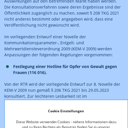
Auswirkungen auf den betreffenden Markt haben werden.
Die Konsultationsverfahren sowie deren Ergebnisse sind der
Öffentlichkeit zugänglich zu machen, soweit § 208 TKG 2021
nicht anderes bestimmt oder angegeben wird, dass eine
Veröffentlichung nicht gewünscht wird.
Im vorliegenden Entwurf einer Novelle der
Kommunikationsparameter-, Entgelt- und
Mehrwertdiensteverordnung 2009 (KEM-V 2009) werden
Anpassungen der folgenden Regelungen vorgenommen:
Festlegung einer Hotline für Opfer von Gewalt gegen
Frauen (116 016).
Von der RTR wird der vorliegende Entwurf zur 8. Novelle der
KEM-V 2009 nun gemäß § 206 TKG 2021 bis 29.05.2023
konsultiert. Zur leichteren Lesbarkeit ist im
Konsultationsdokument der Text der Novelle im
Änderungsmodus in die aktuell gültige Fassung der
Cookie Einstellungen
Verordnung eingearbeitet, erläuternde Bemerkungen sind
jeweils direkt angefügt. Nachdem die Novelle lediglich die
Diese Website verwendet Cookies - nähere Informationen dazu
Festlegung einer zusätzlichen öffentlichen Kurzrufnummer
und zu Ihren Rechten als Benutzer finden Sie in unserer