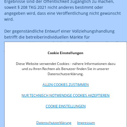
Ergebnisse sind der Öffentlichkeit zugänglich zu machen,
soweit § 208 TKG 2021 nicht anderes bestimmt oder
angegeben wird, dass eine Veröffentlichung nicht gewünscht
wird.
Der gegenständliche Entwurf einer Vollziehungshandlung
betrifft die betreiberindividuellen Märkte für
Festnetzterminierung und sieht die Feststellung vor, dass die
jeweiligen Märkte für eine sektorspezifische Regulierung
Cookie Einstellungen
nicht mehr relevant sind; die bestehenden Verpflichtungen
sollen aufgehoben werden.
Diese Website verwendet Cookies - nähere Informationen dazu
und zu Ihren Rechten als Benutzer finden Sie in unserer
Der Entwurf steht unten zum Download bereit.
Datenschutzerklärung.
Allfällige Stellungnahmen senden Sie bitte unter
ALLEN COOKIES ZUSTIMMEN
Bezugnahme auf den Entwurf bis spätestens 21.3.2022 an
NUR TECHNISCH NOTWENDIGE COOKIES AKZEPTIEREN
konsultationen@rtr.at
COOKIE EINSTELLUNGEN
Stellungnahmen werden – wenn nicht explizit anders
angegeben – auf der Webseite der RTR-GmbH veröffentlicht,
Datenschutzerklärung
Impressum
ebenso wird eine Liste der Unternehmen, die