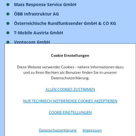
Mass Response Service GmbH
ÖBB Infrastruktur AG
Österreichische Rundfunksender GmbH & CO KG
T-Mobile Austria GmbH
Ventocom GmbH
Vereinigung der Österreichischen Industrie
Cookie Einstellungen
(Industriellenvereinigung)
Diese Website verwendet Cookies - nähere Informationen dazu
Die Teilnehmerinnen erklärten, bis auf die
und zu Ihren Rechten als Benutzer finden Sie in unserer
Bundeswettbewerbsbehörde, dass ihre Stellungnahmen
Datenschutzerklärung.
vertraulich sind. Aus diesem Grund wird neben der
Zusammenfassung lediglich die Stellungnahme der
ALLEN COOKIES ZUSTIMMEN
Bundeswettbewerbsbehörde veröffentlicht (siehe
NUR TECHNISCH NOTWENDIGE COOKIES AKZEPTIEREN
Downloads).
COOKIE EINSTELLUNGEN
Datenschutzerklärung
Impressum