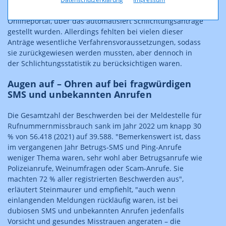
einem niedrigen Niveau. Grund für die Steigerung ist ein
Onlineportal, über das automatisiert Schlichtungsanträge
gestellt wurden. Allerdings fehlten bei vielen dieser
Anträge wesentliche Verfahrensvoraussetzungen, sodass
sie zurückgewiesen werden mussten, aber dennoch in
der Schlichtungsstatistik zu berücksichtigen waren.
Augen auf – Ohren auf bei fragwürdigen
SMS und unbekannten Anrufen
Die Gesamtzahl der Beschwerden bei der Meldestelle für
Rufnummernmissbrauch sank im Jahr 2022 um knapp 30
% von 56.418 (2021) auf 39.588. "Bemerkenswert ist, dass
im vergangenen Jahr Betrugs-SMS und Ping-Anrufe
weniger Thema waren, sehr wohl aber Betrugsanrufe wie
Polizeianrufe, Weinumfragen oder Scam-Anrufe. Sie
machten 72 % aller registrierten Beschwerden aus",
erläutert Steinmaurer und empfiehlt, "auch wenn
einlangenden Meldungen rückläufig waren, ist bei
dubiosen SMS und unbekannten Anrufen jedenfalls
Vorsicht und gesundes Misstrauen angeraten – die