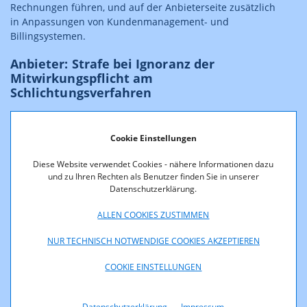
Rechnungen führen, und auf der Anbieterseite zusätzlich
in Anpassungen von Kundenmanagement- und
Billingsystemen.
Anbieter: Strafe bei Ignoranz der
Mitwirkungspflicht am
Schlichtungsverfahren
Positiv zu bewerten ist die Kooperation mit den
Anbietern und deren Einigungsbereitschaft. "In 76 % der
Cookie Einstellungen
Fälle wurden einvernehmliche Lösungen gefunden",
informiert Steinmaurer. "Leider gab es unter den
Diese Website verwendet Cookies - nähere Informationen dazu
und zu Ihren Rechten als Benutzer finden Sie in unserer
Anbietern ein schwarzes Schaf, das sich trotz
Datenschutzerklärung.
mehrmaliger Aufforderung unsererseits jüngst der
Mitwirkungspflicht entzogen hat. Nun wurde dieser
ALLEN COOKIES ZUSTIMMEN
Anbieter vom Fernmeldebüro zu einer Verwaltungsstrafe
verdonnert."
NUR TECHNISCH NOTWENDIGE COOKIES AKZEPTIEREN
Medienschlichtung auf niedrigem Niveau
COOKIE EINSTELLUNGEN
Medienschlichtungen stiegen von 88 Verfahren (2021) auf
127 Verfahren (2022), befinden sich aber dennoch auf
Datenschutzerklärung
Impressum