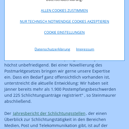
‚Empfangsebene‘ verbessert. Im Berichtsjahr
ALLEN COOKIES ZUSTIMMEN
verzeichneten wir 8.540 Postempfangsbeschwerden, um
vier Prozent mehr als im Vorjahr, da kann man schon
NUR TECHNISCH NOTWENDIGE COOKIES AKZEPTIEREN
einiges herauslesen", führt Steinmaurer aus. Die drei
häufigsten Kritikpunkte waren, dass nicht angeläutet
COOKIE EINSTELLUNGEN
wurde, dass die Postsendung direkt im Abholshop
landete und dass trotz Anwesenheit am Zustellort keine
Benachrichtigung erfolgte.
Datenschutzerklärung
Impressum
"Die rechtliche Position der Empfänger ist seit jeher
höchst unbefriedigend. Bei einer Novellierung des
Postmarktgesetzes bringen wir gerne unsere Expertise
ein. Dass ein Bedarf ganz offensichtlich vorhanden ist,
unterstreicht die aktuelle Entwicklung: Wir haben seit
Jänner bereits mehr als 1.900 Postempfangsbeschwerden
und 225 Schlichtungsanträge registriert" , so Steinmaurer
abschließend.
Der
Jahresbericht der Schlichtungsstellen
, der einen
Überblick zur Schlichtungstätigkeit in den Bereichen
Medien, Post und Telekommunikation gibt, ist auf der