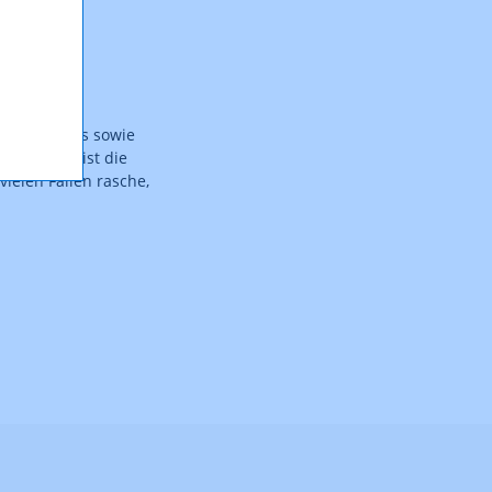
n einerseits sowie
its. Ziel ist die
ielen Fällen rasche,