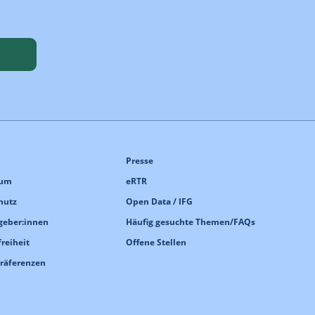
Presse
sum
eRTR
hutz
Open Data / IFG
geber:innen
Häufig gesuchte Themen/FAQs
freiheit
Offene Stellen
Präferenzen