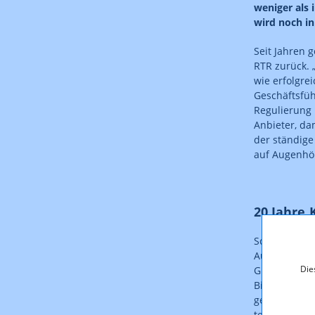
weniger als 
wird noch in
Seit Jahren 
RTR zurück. 
wie erfolgrei
Geschäftsfüh
Regulierung 
Anbieter, da
der ständige
auf Augenhöh
20 Jahre
Schon seit 2
Auswirkungen
Die
Gleichzeitig
Bilanz nach 
geführt, meh
telefonisch a