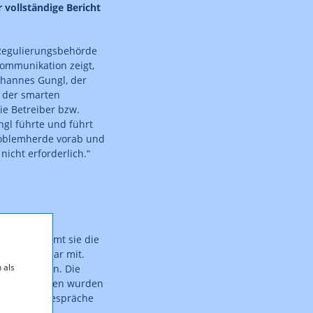
 vollständige Bericht
 Regulierungsbehörde
kommunikation zeigt,
 Johannes Gungl, der
i der smarten
ie Betreiber bzw.
ngl führte und führt
Problemherde vorab und
icht erforderlich.“
Dabei bekommt sie die
 unmittelbar mit.
 als
ung brauchen. Die
0.000 Verfahren wurden
 Beratungsgespräche