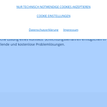
NUR TECHNISCH NOTWENDIGE COOKIES AKZEPTIEREN
COOKIE EINSTELLUNGEN
 Schlichtungsverfahren?
ungsverfahren vermittelt die RTR zwischen Nutzerinnen und Nutzer
Datenschutzerklärung
Impressum
nbietern bzw. Betreibern von Telekommunikationsdiensten andererse
che Lösung eines Konflikts. Schlichtungsverfahren ermöglichen in v
llende und kostenlose Problemlösungen.