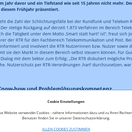
im Jahr davor und ein Tiefstand wie seit 15 Jahren nicht mehr. Der
 diesem Frühjahr präsentiert.
geht die Zahl der Schlichtungsfälle bei der Rundfunk und Telekom
„Der stetige Rückgang auf derzeit 1.873 Verfahren im Bereich Tele
ch die Tätigkeit unter dem Motto ‚Smart statt hart!‘ ist“, freut sich
rer der RTR für den Fachbereich Telekommunikation und Post. Be
informiert und involviert die RTR Nutzerinnen bzw. Nutzer sowie d
mit sie den Markt in diesem Bereich selbst steuern können. Für Gu
 Dialog mit dem Sektor zum Erfolg: „Die RTR diskutiert mögliche 
e. Nutzerschutz per RTR‑Verordnungen ‚hart‘ durchzusetzen, war n
 Know-how und Problemlösungskompetenz
0 Jahren betraut der Gesetzgeber die RTR mit dem Nutzerschutz. 
Cookie Einstellungen
 der regulatorischen Entscheidungen auf Nutzerinnen und Nutzer
se Website verwendet Cookies - nähere Informationen dazu und zu Ihren Rechten
 fallen Problemfelder vorzeitig auf, die möglicherweise eine Steuer
Benutzer finden Sie in unserer Datenschutzerklärung.
20 Jahren Schlichtungstätigkeit ist laut Gungl beachtlich: „Rund 6
r als 50.000 schriftliche Anfragen beantwortet und zehntausende
ALLEN COOKIES ZUSTIMMEN
bgewickelt.“