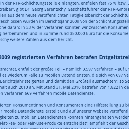
in der RTR-Schlichtungsstelle einlangten, entfielen fast 75 % bzw. 
reiber“, gibt Dr. Georg Serentschy, Geschäftsführer der RTR-GmbH
len aus dem heute veröffentlichten Tätigkeitsbericht der Schlichtu
eschlossen wurden im Berichtsjahr 2009 von der Schlichtungsstell
iche daran: In 33 % der Verfahren konnten wir zwischen Konsumen
g herbeiführen und in Summe rund 380.000 Euro für die Konsumente
schy weitere Zahlen aus dem Bericht.
2009 registrierten Verfahren betrafen Entgeltstre
etrachtet, entfällt der größte Teil – nämlich 3.597 Verfahren – auf En
d es wiederum Fälle zu mobilen Datendiensten, die sich von 697 Ve
 Berichtsjahr steigerten und damit den Großteil ausmachten“, so S
hält auch 2010 an. Mit Stand 31. Mai 2010 betrafen von 1.822 in d
n Verfahren 669 Verfahren mobile Datendienste.
ierten Konsumentinnen und Konsumenten eine Hilfestellung zu bi
ür mobile Datendienste’ erstellt und auf unserer Website veröffentl
tigkeiten zu mobilen Datendiensten könnten hintangehalten werde
 Flat-Fee- oder Fair-Use-Produkte entscheidet“, empfiehlt der Gesch