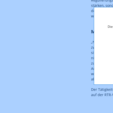
Regulierungs
stärken, son
den Kunden z
werden kann
Die
Mehrwert
„Nach wie vo
zwar von 168
sich zumeist
nicht in Kau
zugenommen u
Anfragen aus
weiteren Ver
abschließen
Der Tätigkei
auf der RTR-