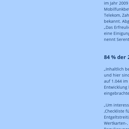
im Jahr 2009 
Mobilfunkbet
Telekom, Zah
bekannt. Abg
„Das Erfreul
eine Einigun
nennt Serent
84 % der 
„Inhaltlich b
und hier sin
auf 1.044 im
Entwicklung 
eingebrachte
„Um interess
‚Checkliste f
Entgeltstrei
Wertkarten-,