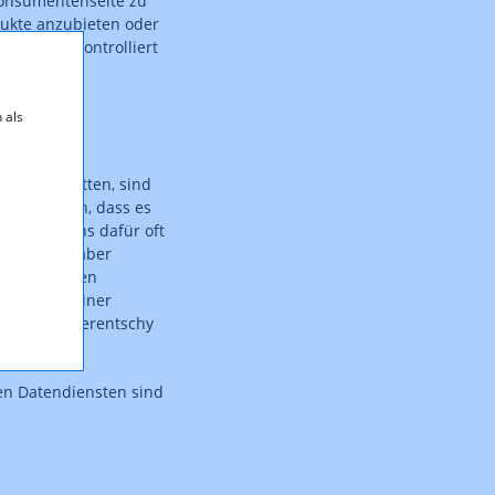
 Konsumentenseite zu
ukte anzubieten oder
erbrauch kontrolliert
 als
 Inhalt hatten, sind
ür mag sein, dass es
seinspruchs dafür oft
agen haben aber
telefonischen
alls mit einer
uern“, so Serentschy
len Datendiensten sind