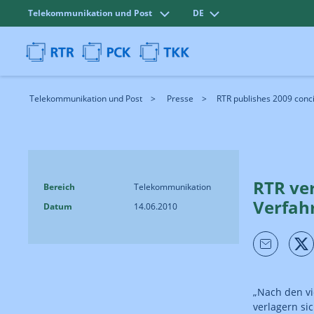
Telekommunikation und Post
DE
Telekommunikation und Post
Presse
RTR publishes 2009 concili
RTR ver
Bereich
Telekommunikation
Verfah
Datum
14.06.2010
„Nach den vi
verlagern si