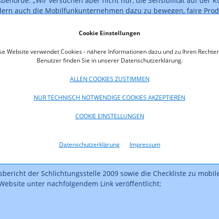
behörde. „Wir versuchen aber nicht nur, die Sensibilität auf der
dern auch die Mobilfunkunternehmen dazu zu bewegen, faire Prod
umindest Instrumente zur Verfügung zu stellen, damit der Datenv
."
Cookie Einstellungen
se Website verwendet Cookies - nähere Informationen dazu und zu Ihren Rechten
-SMS nach wie vor unter Beobachtung
Benutzer finden Sie in unserer Datenschutzerklärung.
ALLEN COOKIES ZUSTIMMEN
r ein Thema sind Mehrwert-SMS. Verfahren, die Mehrwert-SMS zum
 im Jahr 2008 auf 132 im Jahr 2009 zurückgegangen. Ein Grund daf
NUR TECHNISCH NOTWENDIGE COOKIES AKZEPTIEREN
 nur um kleine Beträge handelt und man die Mühe eines Rechnung
f nimmt“, führt Serentschy aus. „Diesbezügliche telefonische Anfr
COOKIE EINSTELLUNGEN
nd machten im Berichtsjahr ca. 10 % aller bei uns registrierten 
. Wir werden die Entwicklungen genau beobachten und gegebenenf
schärfung der rechtlichen Vorgaben und des Monitorings gegenste
Datenschutzerklärung
Impressum
d.
tsbericht der Schlichtungsstelle 2009 sowie die Checkliste zu mobi
Website unter nachfolgendem Link veröffentlicht: